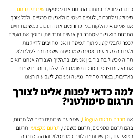
כחברה מובילה בתחום התרגום אנו מספקים
שירותי תרגום
סימולטני לחברות, לגופים רשמיים ולאנשים פרטיים, ולכל צורך.
אנו שמים את הלקוח במרכז ורואים את התרגום כמשימת חיים.
התרגום הוא גשר שמחבר בין אנשים ותרבויות, והופך את העולם
לכפר גלובלי קטן. מתוך תפיסה זו אנו מחויבים לדייקנות
ולעבודה מקצועית ואמינה שמבטיחה ששפה זרה לעולם לא
תהיה מכשול בחיבור בין אנשים. בתהליך העבודה אנחנו רואים
את הלקוח וצרכיו במרכז תשומת הלב שלנו, ונותנים שירות
באדיבות, בצורה מהירה, נגישה ונעימה, לשביעות רצונו.
למה כדאי לפנות אלינו לצורך
תרגום סימולטני?
אנו
חברת תרגום Lingua
, שמציעה שירותים רבים של תרגום,
בהם תרגום מסמכים, תרגום משפטי,
תרגום מקצועי
, תרגום
רפואי ועוד, וכן שירותים נלווים כמו תמלול והגהה. כחברה