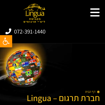
שירותי תרגום
תרגום אתרים
תרגום מסמכים
תרגום אפליקציות
072-391-1440
פתח
דף הבית
חברת תרגום – Lingua