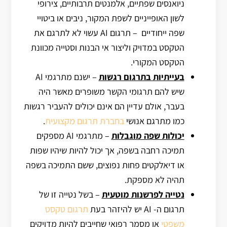
ניואנסים שפתיים, אלמנטים תרבותיים, צירופי
לשון האופייניים לשפת המקור, ניבים או ביטויי
שפה ייחודיים – תרגום AI עשוי לא לתרגם את
הטקסט במדויק וליצור אי הבנות וסטייה מכוונת
הטקסט המקורי.
בעייתיות בתרגום רגשות
– ישנם מתרגמי AI
שיש להם תרגומי הקשר משופרים מאשר היה
בעבר, אולם עדיין הם אינם יכולים להעביר רגשות
כמו מתרגם אנושי
בחברת תרגום מקצועית
.
יכולות שפה מוגבלות
– מתרגמי AI מספקים
תמיכה רחבה בשפה, אך יכול להיות שיהיו שפות
או דיאלקטים פחות נפוצים, ששם התמיכה בשפה
תהיה לא מספקת.
נטייה לפרשנות מוטעית
– בשל נטייה זו של
תרגום ה- AI יש להיזהר בעת
תרגום טקסט
משפטי
או מסמך רפואי שחייבים להיות מדויקים