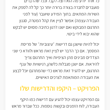
כל אחד יודע מה הוא רוצה לקבל וככל שהדברים
מועברים לחברה בצורה ברורה יותר כך קל לה לספק את
השירות המתאים. בתוך המידע שיועבר (עוד לפני
העבודה עצמה) אפשר לציין את קהל המטרה, סגנון
התרגום המבוקש ואם ישנו ז׳רגון כתיבה מסוים יש לבקש
שהוא יבוא לידי ביטוי.
יכול להיות שישנן גם דרישות ״עיצוביות״ של פריסת
המסמך. אם כך הדבר יש לציין זאת מראש ולוודא כי שני
הצדדים מבינים מהן הציפיות ואיך התרגום צריך
להיראות. אם ישנן מגבלות כלשהן, רגישויות של ענף
התרגום, יש להגיד זאת מראש כדי שהמתרגם יוכל לבצע
את העבודה המותאמת לצרכים האישיים.
הפרויקט – היקפו והדרישות שלו
גם הפרויקט עצמו יכול להגיע עם דרישות כמו היקף
העבודה, לוח הזמנים ובקשות נוספות. ככל שברור מראש